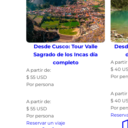
Desde Cusco: Tour Valle
Desd
Sagrado de los Incas día
completo
A partir
$
40
U
A partir de:
Por pe
$
55
USD
Por persona
Leer 
Leer más »
A partir
$
40
U
A partir de:
Por pe
$
55
USD
Reserva
Por persona
Reservar un viaje