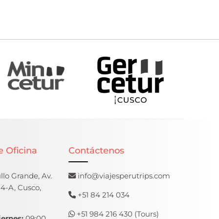
e Oficina
Contáctenos
lo Grande, Av.
info@viajesperutrips.com
4-A, Cusco,
+51 84 214 034
+51 984 216 430 (Tours)
iernes:
09:00