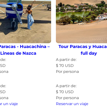
Paracas - Huacachina –
Tour Paracas y Huaca
Lineas de Nazca
full day
 de:
A partir de:
SD
$
70
USD
rsona
Por persona
más »
Leer más »
 de:
A partir de:
SD
$
70
USD
rsona
Por persona
r un viaje
Reservar un viaje