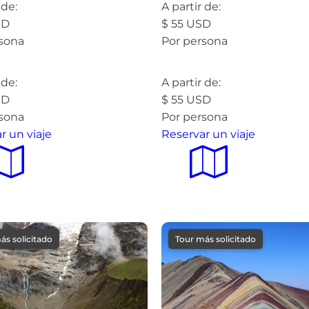
 de:
A partir de:
SD
$
55
USD
rsona
Por persona
más »
Leer más »
 de:
A partir de:
SD
$
55
USD
rsona
Por persona
r un viaje
Reservar un viaje
ás solicitado
Tour más solicitado