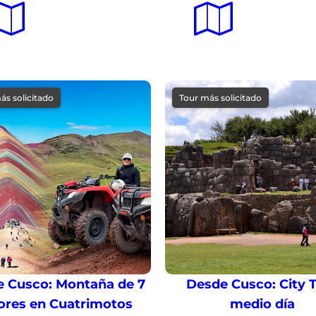
ás solicitado
Tour más solicitado
 Cusco: Montaña de 7
Desde Cusco: City 
ores en Cuatrimotos
medio día