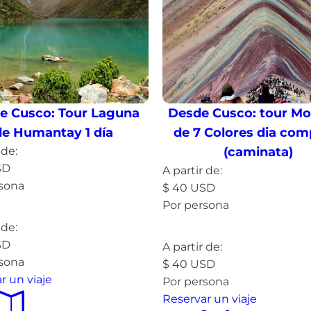
e Cusco: Tour Laguna
Desde Cusco: tour M
de Humantay 1 día
de 7 Colores dia com
 de:
(caminata)
SD
A partir de:
rsona
$
40
USD
Por persona
más »
Leer más »
 de:
SD
A partir de:
rsona
$
40
USD
r un viaje
Por persona
Reservar un viaje