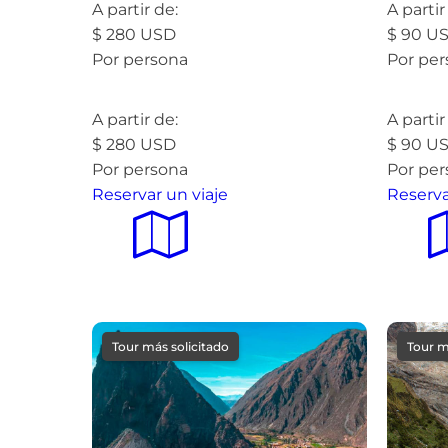
A partir de:
A partir
$
280
USD
$
90
U
Por persona
Por pe
Leer más »
Leer 
A partir de:
A partir
$
280
USD
$
90
U
Por persona
Por pe
Reservar un viaje
Reserva
Tour más solicitado
Tour m