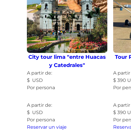
City tour lima "entre Huacas
Tour 
y Catedrales"
A partir de:
A partir
$
USD
$
390
U
Por persona
Por pe
Leer más »
Leer 
A partir de:
A partir
$
USD
$
390
U
Por persona
Por pe
Reservar un viaje
Reserva