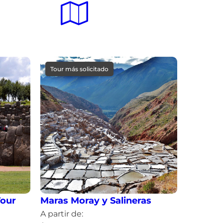
Tour más solicitado
Tour
Maras Moray y Salineras
A partir de: