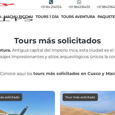
+51 84 214034
+51 984216430
+51 9842164
O
MACHU PICCHU
TOURS 1 DÍA
TOURS AVENTURA
PAQUETE
Tours más solicitados
ntura.
Antigua capital del Imperio Inca, esta ciudad es el
aisajes impresionantes y sitios arqueológicos únicos la c
? Conoce aquí los
tours más solicitados en Cusco y Ma
ás solicitado
Tour más solicitado