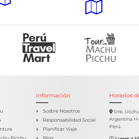
Información
Horarios d
hu
Sosbre Nosotros
Urb. Ucchul
Argentina H-
a
Responsabilidad Social
Perú.
ntura
Planificar Viaje
chu Picchu
Blog
Lunes a V