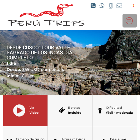
DESDE CUSCO: TOUR VALLE
SAGRADO DE LOS INCAS DÍA
COMPLETO
1 día
Desde:
$
55
USD por persona
Inicio:
Cusco
Ver
Boletos
Dificultad
Video
Incluido
fácil - moderada
Tamaño de grupo
Altura máxima
Descargar