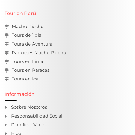
con nuestra movilidad en la puerta de su
hotel y realizamos un viaje de casi 3 horas
Tour en Perú
hasta la comunidad de Cusipata, donde
Machu Picchu
degustaremos un típico desayuno de la
Tours de 1 día
región, se puede brindar opciones
vegetarianas o veganas lo cual deberá ser
Tours de Aventura
solicitado con antelación.
Paquetes Machu Picchu
Tours en Lima
Continuaremos el viaje en bus por 1 hora
más hasta llegar a la localidad de
Tours en Paracas
Pitumarca, aquí está nuestro
Tours en Ica
campamento y los cuatrimotos para la
aventura, el guía nos dará una explicación
Información
sobre su uso y las medidas de seguridad a
Sosbre Nosotros
tomar, luego practicaremos un poco antes
de partir.
Responsabilidad Social
Planificar Viaje
Iniciaremos la aventura con dirección a la
Blog
Montaña de Colores por una hermosa