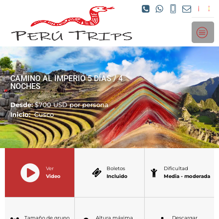
CAMINO AL IMPERIO 5 DÍAS / 4
NOCHES
Desde:
$
700
USD por persona
Inicio:
Cusco
Ver
Boletos
Dificultad
Video
Incluido
Media - moderada
Tamaño de grupo
Altura máxima
Descargar