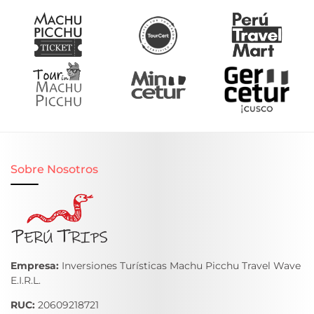
volver a Aguas Calientes donde tendrán
tiempo para almorzar.
Por la tarde, luego de su almuerzo, debe
dirigirse a la estación de trenes y abordar
la cabina correspondiente, en
Ollantaytambo 2 horas después inicia el
trasbordo al bus para hacer el último viaje
a hacia la ciudad del Cusco.
Llegará a la ciudad del Cusco cerca de las
Sobre Nosotros
6:20 pm dependiendo del tráfico.
DÍA
TOUR DE DÍA COMPLETO A LA
04
MONTAÑA DE 7 COLORES EN
CUATRIMOTOS, PERNOCTE EN LA
CIUDAD DEL CUSCO
Empresa:
Inversiones Turísticas Machu Picchu Travel Wave
E.I.R.L.
El tour comienza muy temprano, entre las
RUC:
20609218721
3:00 y 3:30 de la mañana, lo recogemos