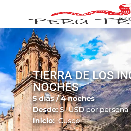
INICI
TIERRA DE LOS INC
NOCHES
5 días / 4 noches
Desde:
$
-
USD por persona
Inicio:
Cusco