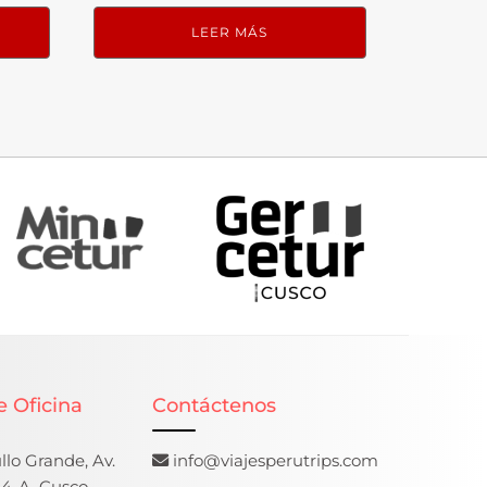
LEER MÁS
e Oficina
Contáctenos
lo Grande, Av.
info@viajesperutrips.com
4-A, Cusco,