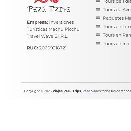
Tours de 1 dí
Tours de Ave
Paquetes Ma
Empresa:
Inversiones
Tours en Li
Turísticas Machu Picchu
Tours en Par
Travel Wave E.I.R.L.
Tours en Ica
RUC:
20609218721
Copyright © 2026
Viajes Peru Trips
, Reservados todos los derechos