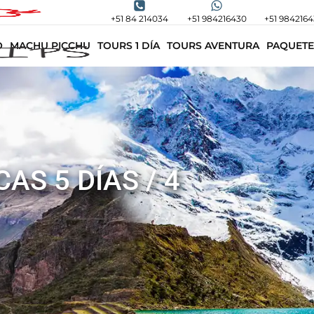
+51 84 214034
+51 984216430
+51 984216
O
MACHU PICCHU
TOURS 1 DÍA
TOURS AVENTURA
PAQUETE
AS 5 DÍAS / 4