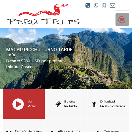
MACHU PICCHU TURNO TARDE
1 día
Desde:
$
280
USD por persona
Inicio:
Cusco
Ver
Boletos
Dificultad
Video
Incluido
fácil - moderada
Tamaño de grupo
Altura máxima
Descargar