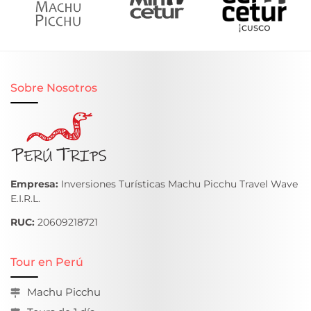
avenida Sol en el centro histórico de la
ciudad.
En la ciudad del Cusco es el fin del tour.
Sobre Nosotros
Empresa:
Inversiones Turísticas Machu Picchu Travel Wave
E.I.R.L.
RUC:
20609218721
Tour en Perú
Machu Picchu