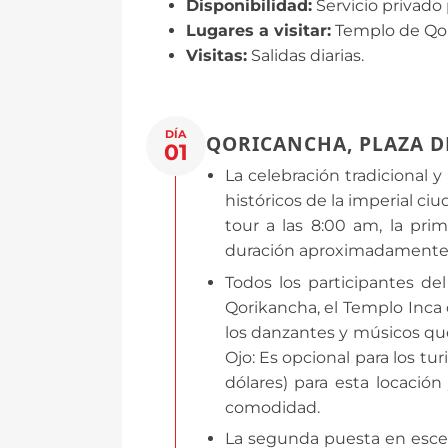
Disponibilidad:
Servicio privado 
Lugares a visitar:
Templo de Qor
Visitas:
Salidas diarias.
DÍA
QORICANCHA, PLAZA 
01
La celebración tradicional y
históricos de la imperial c
tour a las 8:00 am, la pr
duración aproximadamente
Todos los participantes de
Qorikancha, el Templo Inca
los danzantes y músicos que 
Ojo: Es opcional para los tu
dólares) para esta locació
comodidad.
La segunda puesta en escen