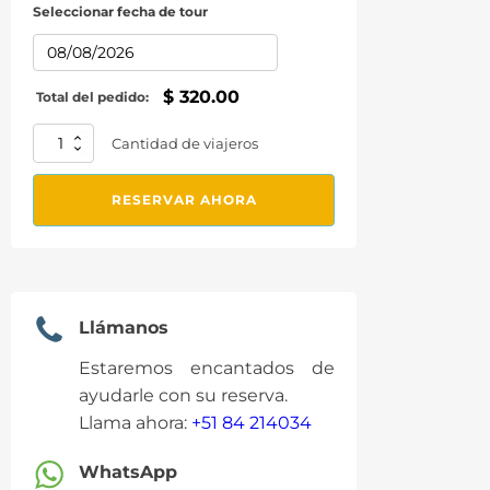
Seleccionar fecha de tour
$
320.00
Total del pedido:
Inti
Cantidad de viajeros
Raymi
La
RESERVAR AHORA
Fiesta
del
Sol,
24
de
Junio
Llámanos
2026
cantidad
Estaremos encantados de
ayudarle con su reserva.
Llama ahora:
+51 84 214034
WhatsApp