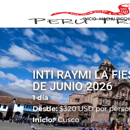
INICIO
MACHU PICCH
INTI RAYMI LA FIE
DE JUNIO 2026
1 día
Desde:
$
320
USD por perso
Inicio:
Cusco