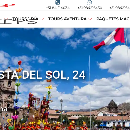
+51 84 214034
+51 984216430
+51 984216
U
TOURS 1 DÍA
TOURS AVENTURA
PAQUETES MAC
STA DEL SOL, 24
na