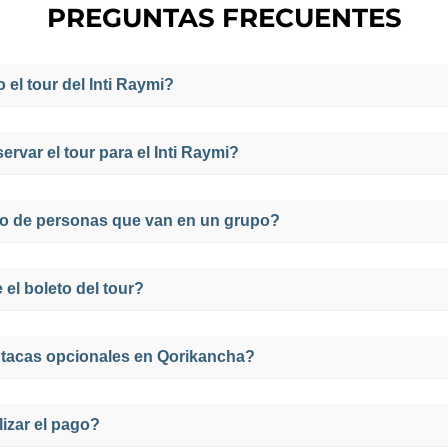
PREGUNTAS FRECUENTES
 el tour del Inti Raymi?
aymi iniciará con todo el grupo reunido antes de las 8 am
rvar el tour para el Inti Raymi?
 (AV. El sol) y después de dar un recorrido por los 3 lu
a las 5 pm en la Plaza Mayor del Cusco o en la puerta de s
var tu tour lo más antes posible de preferencia con un 
ro de personas que van en un grupo?
da as cabo solo una vez al año cada "24 de junio", por l
son limitadas.
l este compuesto de 10 a 15 participantes, los cuales v
 el boleto del tour?
nal, está disponible también el servicio privado, para brin
esperutrips.com
eso a la fortaleza de Sacsayhuamán, en una de sus 3 zonas:
utacas opcionales en Qorikancha?
mento de reservar, se recomienda la zona naranja porque 
 espectáculo.
es totalmente gratuito y libre pero también hay una but
izar el pago?
persona, el acceso a ellas es opcional.