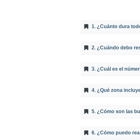
1. ¿Cuánto dura todo
Nuestro tour del Inti R
2. ¿Cuándo debo rese
arqueológico Qorikancha
terminará el recorrido 
Te recomendamos reser
3. ¿Cuál es el núme
ya que este evento se 
y las entradas al show 
El grupo por lo genera
4. ¿Qué zona incluye
guía turístico profesio
escríbanos a
info@viaj
El tour incluye el ingr
5. ¿Cómo son las b
la cual se elige al mo
mejor vista de todo el
En este punto el show 
6. ¿Cómo puedo real
cuestan 30 dólares por 