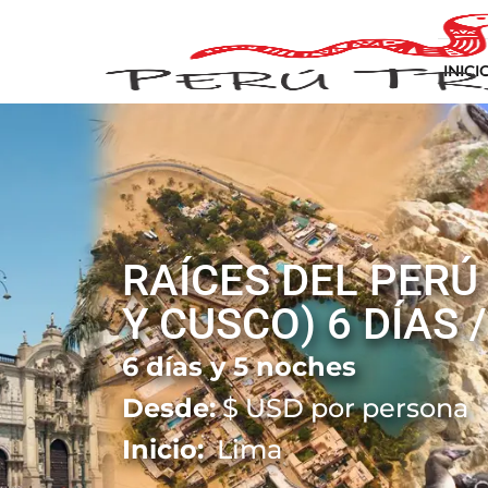
INICI
RAÍCES DEL PERÚ
Y CUSCO) 6 DÍAS 
6 días y 5 noches
Desde:
$
USD por persona
Inicio:
Lima