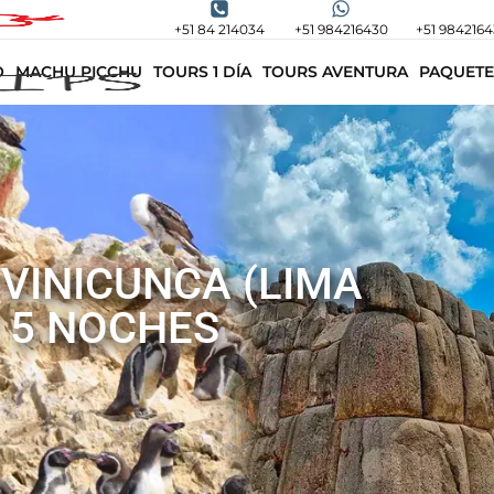
+51 84 214034
+51 984216430
+51 984216
O
MACHU PICCHU
TOURS 1 DÍA
TOURS AVENTURA
PAQUETE
 VINICUNCA (LIMA
/ 5 NOCHES