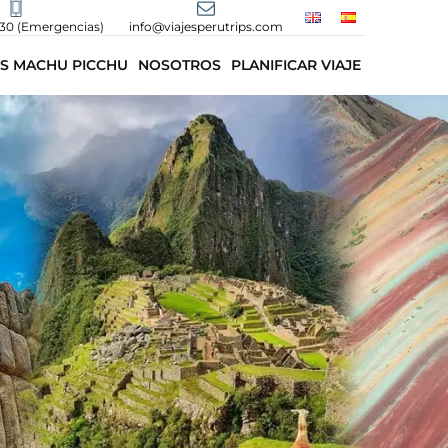
430 (Emergencias)
info@viajesperutrips.com
S MACHU PICCHU
NOSOTROS
PLANIFICAR VIAJE