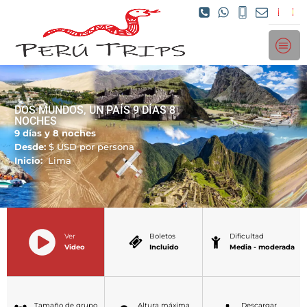
DOS MUNDOS, UN PAÍS 9 DÍAS 8
NOCHES
9 días y 8 noches
Desde:
$
USD por persona
Inicio:
Lima
Ver
Boletos
Dificultad
Video
Incluido
Media - moderada
Tamaño de grupo
Altura máxima
Descargar