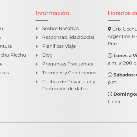
Información
Horarios d
hu
Sosbre Nosotros
Urb. Ucchul
Argentina H-
a
Responsabilidad Social
Perú.
ntura
Planificar Viaje
chu Picchu
Blog
Lunes a V
a.m. a 6:00 p
ma
Preguntas Frecuentes
acas
Términos y Condiciones
Sábados:
Política de Privacidad y
p.m.
Protección de datos
Domingos
Línea