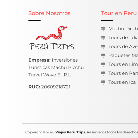
Sobre Nosotros
Tour en Perú
Machu Picc
Tours de 1 dí
Tours de Ave
Paquetes Ma
Empresa:
Inversiones
Tours en Li
Turísticas Machu Picchu
Tours en Par
Travel Wave E.I.R.L.
Tours en Ica
RUC:
20609218721
Copyright © 2026
Viajes Peru Trips
, Reservados todos los derechos