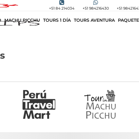
+51 84 214034
+51 984216430
+51 9842164
O
MACHU PICCHU
TOURS 1 DÍA
TOURS AVENTURA
PAQUETE
s