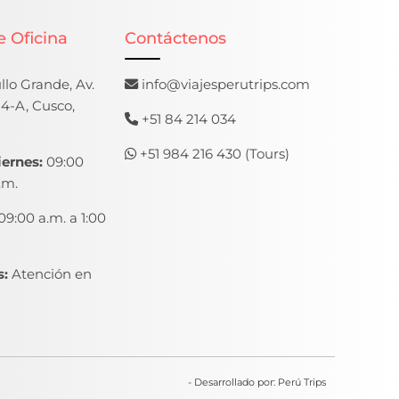
e Oficina
Contáctenos
lo Grande, Av.
info@viajesperutrips.com
4-A, Cusco,
+51 84 214 034
+51 984 216 430 (Tours)
iernes:
09:00
.m.
09:00 a.m. a 1:00
:
Atención en
- Desarrollado por: Perú Trips