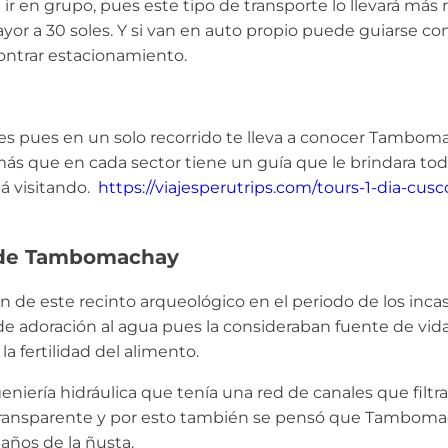
r en grupo, pues este tipo de transporte lo llevará más r
yor a 30 soles. Y si van en auto propio puede guiarse con
contrar estacionamiento.
es pues en un solo recorrido te lleva a conocer Tambom
ás que en cada sector tiene un guía que le brindara tod
tá visitando.
https://viajesperutrips.com/tours-1-dia-cusco
o de Tambomachay
n de este recinto arqueológico en el periodo de los incas
 adoración al agua pues la consideraban fuente de vida 
a fertilidad del alimento.
niería hidráulica que tenía una red de canales que filtr
s transparente y por esto también se pensó que Tambom
años de la ñusta.