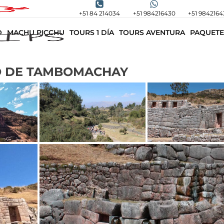
+51 84 214034
+51 984216430
+51 9842164
O
MACHU PICCHU
TOURS 1 DÍA
TOURS AVENTURA
PAQUETE
O DE TAMBOMACHAY