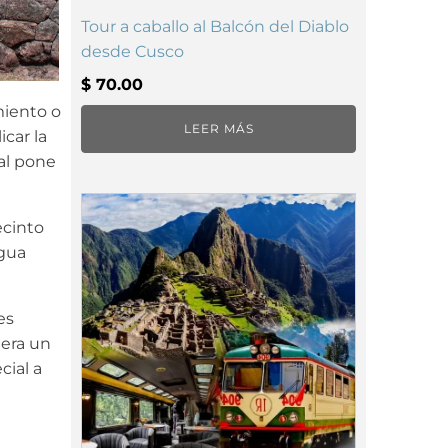
Tour a caballo al Balcón del Diablo
desde Cusco
$
70.00
miento o
LEER MÁS
car la
ual pone
ecinto
agua
es
era un
cial a