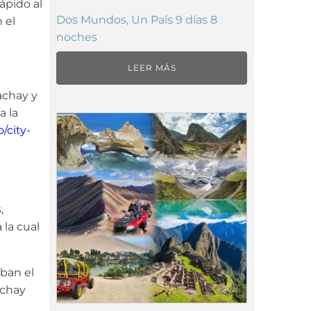
ápido al
Dos Mundos, Un País 9 días 8
 el
noches
LEER MÁS
achay y
a la
/city-
,
la cual
aban el
achay