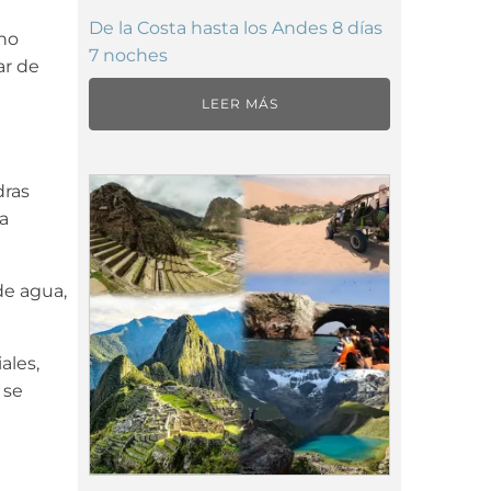
De la Costa hasta los Andes 8 días
 no
7 noches
ar de
LEER MÁS
dras
a
de agua,
ales,
 se