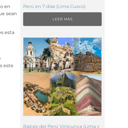
Perú en 7 días (Lima Cusco)
do en
que sean
LEER MÁS
es esta
e
s este
.
Raíces del Perú Vinicunca (Lima y