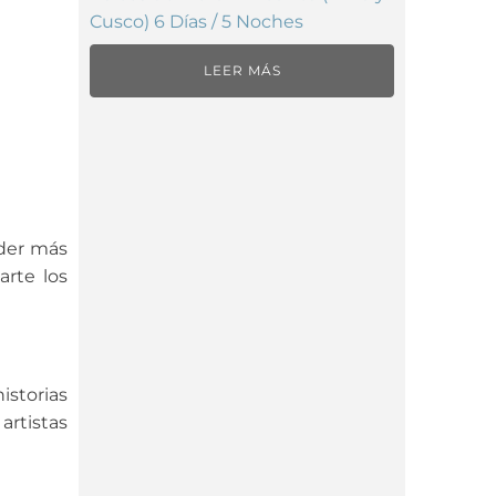
Cusco) 6 Días / 5 Noches
LEER MÁS
nder más
arte los
istorias
artistas