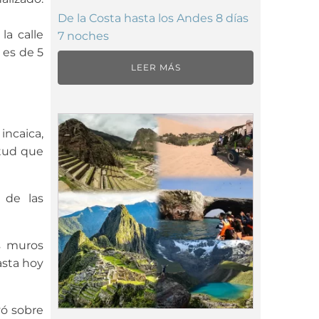
De la Costa hasta los Andes 8 días
a calle
7 noches
 es de 5
LEER MÁS
incaica,
itud que
 de las
us muros
asta hoy
yó sobre