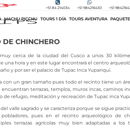
+51 84 214034
+51 984216430
+51 9842164
O
MACHU PICCHU
TOURS 1 DÍA
TOURS AVENTURA
PAQUETE
 DE CHINCHERO
muy cerca de la ciudad del Cusco a unos 30 kilóme
e una hora y en este lugar encontrará el centro arqueol
año y por ser el palacio de Tupac Inca Yupanqui.
a con un gran tamaño pues todo el recinto tiene un ár
encuentran terrazas, templos, muros incas, caminos in
o de refugio, meditación y recreación de Tupac inca Yup
del valle sagrado y se caracteriza porque se sigue practi
s pobladores, pues en el recinto arqueológico de ch
ples terrazas agrícolas muy bien adaptadas a los t