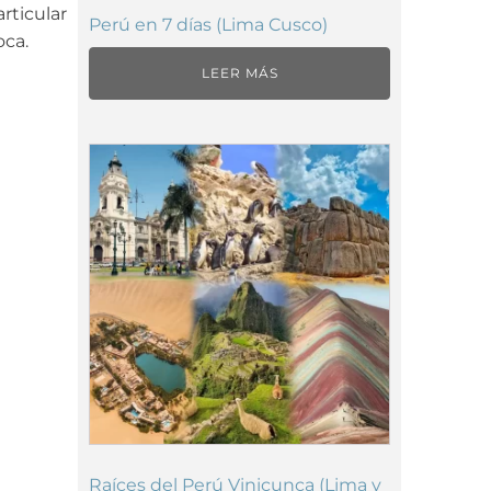
rticular
Perú en 7 días (Lima Cusco)
oca.
LEER MÁS
Raíces del Perú Vinicunca (Lima y