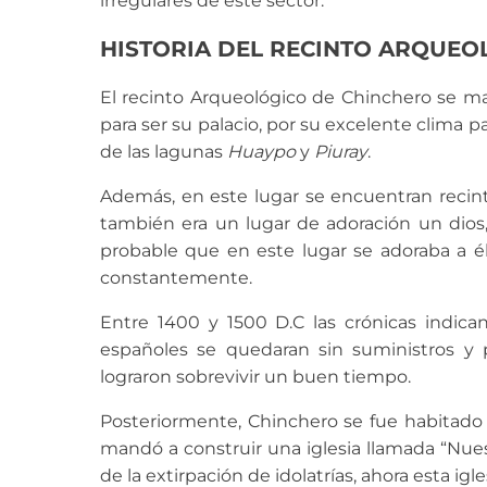
irregulares de este sector.
HISTORIA DEL RECINTO ARQUEO
El recinto Arqueológico de Chinchero se ma
para ser su palacio, por su excelente clima p
de las lagunas
Huaypo
y
Piuray
.
Además, en este lugar se encuentran recin
también era un lugar de adoración un dios
probable que en este lugar se adoraba a él
constantemente.
Entre 1400 y 1500 D.C las crónicas indica
españoles se quedaran sin suministros y p
lograron sobrevivir un buen tiempo.
Posteriormente, Chinchero se fue habitado 
mandó a construir una iglesia llamada “Nue
de la extirpación de idolatrías, ahora esta ig