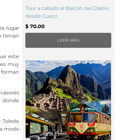
Tour a caballo al Balcón del Diablo
desde Cusco
$
70.00
te lugar
e tenían
LEER MÁS
que este
, es muy
e forman
nvasores
a, donde
y Toledo
o a modo