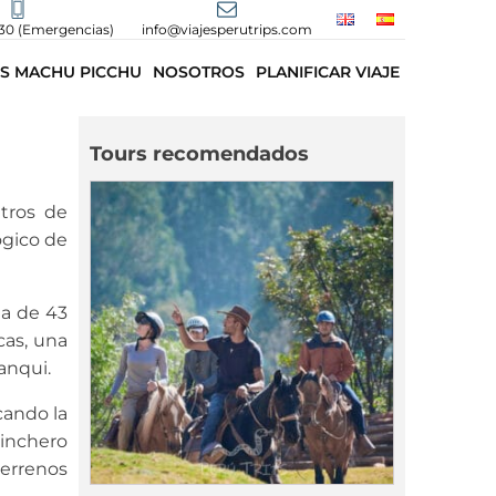
30 (Emergencias)
info@viajesperutrips.com
S MACHU PICCHU
NOSOTROS
PLANIFICAR VIAJE
Tours recomendados
tros de
ógico de
ea de 43
cas, una
anqui.
cando la
inchero
errenos