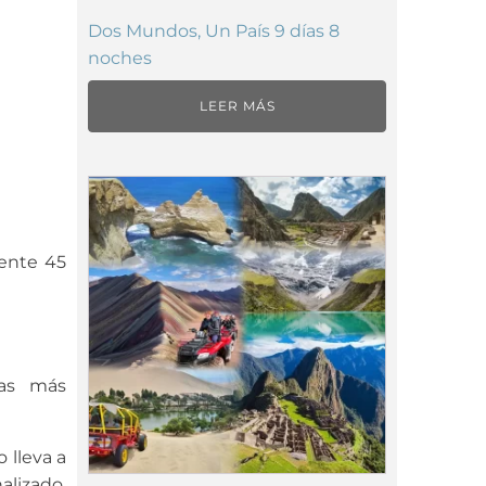
Dos Mundos, Un País 9 días 8
noches
LEER MÁS
mente 45
mas más
 lleva a
lizado.