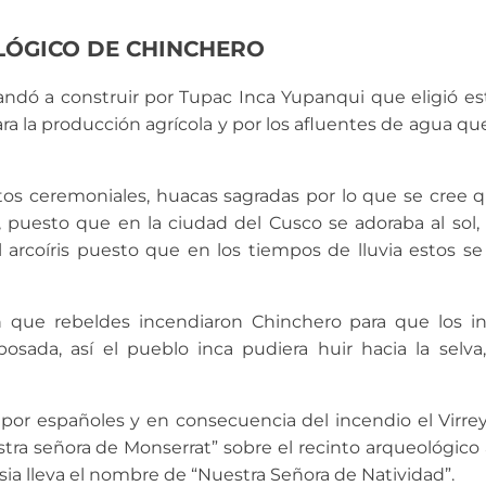
LÓGICO DE CHINCHERO
ndó a construir por Tupac Inca Yupanqui que eligió es
ara la producción agrícola y por los afluentes de agua qu
tos ceremoniales, huacas sagradas por lo que se cree 
, puesto que en la ciudad del Cusco se adoraba al sol
 arcoíris puesto que en los tiempos de lluvia estos s
n que rebeldes incendiaron Chinchero para que los i
osada, así el pueblo inca pudiera huir hacia la selv
por españoles y en consecuencia del incendio el Virre
stra señora de Monserrat” sobre el recinto arqueológic
lesia lleva el nombre de “Nuestra Señora de Natividad”.