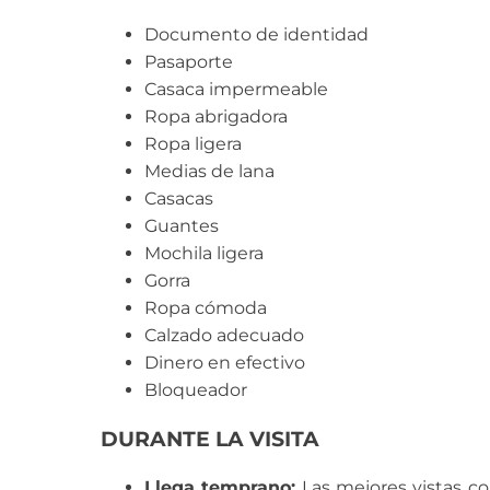
Documento de identidad
Pasaporte
Casaca impermeable
Ropa abrigadora
Ropa ligera
Medias de lana
Casacas
Guantes
Mochila ligera
Gorra
Ropa cómoda
Calzado adecuado
Dinero en efectivo
Bloqueador
DURANTE LA VISITA
Llega temprano:
Las mejores vistas c