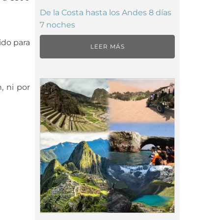
De la Costa hasta los Andes 8 días
7 noches
ido para
LEER MÁS
, ni por