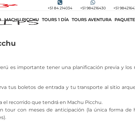
+51 84 214034
+51 984216430
+51 9842164
O
MACHU PICCHU
TOURS 1 DÍA
TOURS AVENTURA
PAQUETE
cchu
Perú es importante tener una planificación previa y los
erva tus boletos de entrada y tu transporte al sitio arqu
fica el recorrido que tendrá en Machu Picchu.
n tour con meses de anticipación (la única forma de 
s).