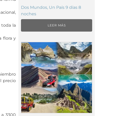
Dos Mundos, Un País 9 días 8
acional,
noches
 toda la
LEER MÁS
 flora y
 miembro
l precio
a a 3300