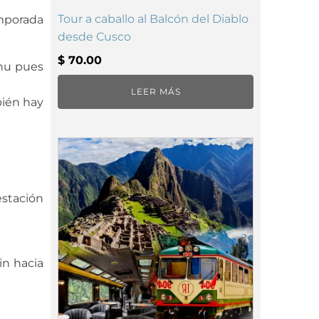
Tour a caballo al Balcón del Diablo
mporada
desde Cusco
$
70.00
chu pues
LEER MÁS
bién hay
estación
in hacia