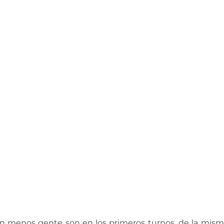
on menos gente son en los primeros turnos, de la mis